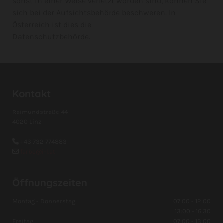
sonst in einer Weise verletzt worden sind, können Sie
sich bei der Aufsichtsbehörde beschweren. In
Österreich ist dies die
Datenschutzbehörde.
Kontakt
Raimundstraße 44
4020 Linz
+43 732 774883

farbe@i-l.at

Öffnungszeiten
Montag - Donnerstag
07:00 - 12:00
13:00 - 16:30
Freitag
07:00 - 13:00