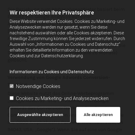
Die Beziehung zum Webanalyseanbieter basiert beim
Wir respektieren Ihre Privatsphäre
Einsatz von Google Analytics auf einer
Diese Website verwendet Cookies. Cookies zu Marketing- und
Auftragsdatenverarbeitung. Die Übermittlung von
Analysezwecken werden nur gesetzt, wenn Sie diese
Daten an den Auftragsverarbeiter basiert auf einem
nachstehend auswählen oder alle Cookies akzeptieren. Diese
Angemessenheitsbeschluss der Europäischen
freiwillige Zustimmung können Sie jederzeit widerrufen. Durch
Auswahl von „Informationen zu Cookies und Datenschutz“
Kommission (Selbstzertifizierung Privacy Shield). Die
erhalten Sie detaillierte Information zu den verwendeten
Daten werden regelmäßig (derzeit alle 26 Monate)
Cookies und zur Datenschutzerklärung.
gelöscht.
Informationen zu Cookies und Datenschutz
Verwendung von Google Adwords Conversion-
Tracking
Notwendige Cookies
Diese Website nutzt das Online-Werbeprogramm
Cookies zu Marketing- und Analysezwecken
„Google AdWords“ und im Rahmen von Google
AdWords das Conversion-Tracking. Das Google
Conversion Tracking ist ein Analysedienst der Google
Ausgewählte akzeptieren
Alle akzeptieren
Inc. (1600 Amphitheatre Parkway, Mountain View, CA
94043, USA; „Google“). Wenn Sie auf eine von Google