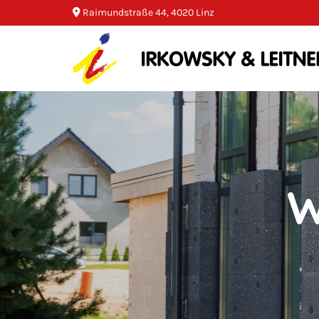
Raimundstraße 44, 4020 Linz

W