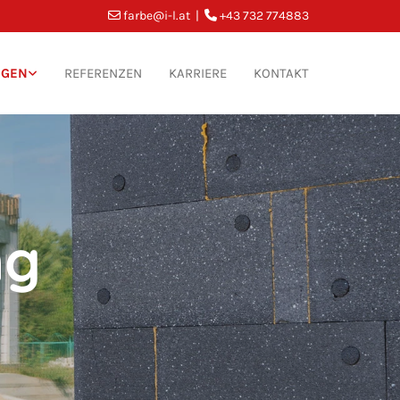
farbe@i-l.at
|
+43 732 774883


NGEN
REFERENZEN
KARRIERE
KONTAKT
ng