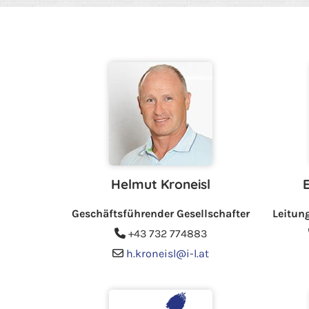
Helmut Kroneisl
Geschäftsführender Gesellschafter
Leitun
+43 732 774883

h.kroneisl@i-l.at
