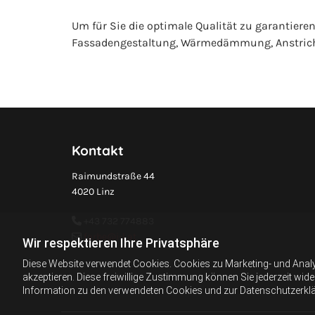
Um für Sie die optimale Qualität zu garantiere
Fassadengestaltung, Wärmedämmung, Anstri
Kontakt
Raimundstraße 44
4020 Linz
+43 732 774883

farbe@i-l.at

Wir respektieren Ihre Privatsphäre
Diese Website verwendet Cookies. Cookies zu Marketing- und Anal
akzeptieren. Diese freiwillige Zustimmung können Sie jederzeit wid
Information zu den verwendeten Cookies und zur Datenschutzerkl