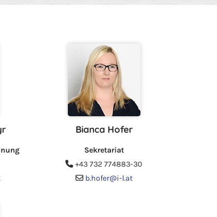
yr
Bianca Hofer
hnung
Sekretariat
+43 732 774883
-30

t
b.hofer@i-l.at
