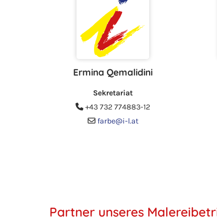
Ermina Qemalidini
Sekretariat
+43 732 774883
-12

farbe@i-l.at

Partner unseres Malereibetr