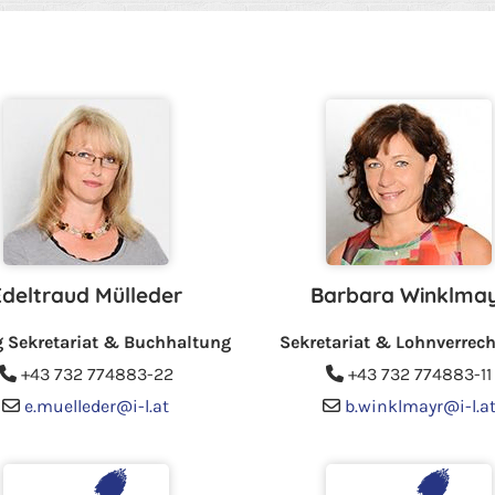
Edeltraud Mülleder
Barbara Winklma
g Sekretariat & Buchhaltung
Sekretariat & Lohnverrec
+43 732 774883
-22
+43 732 774883
-11


e.muelleder@i-l.at
b.winklmayr@i-l.a

