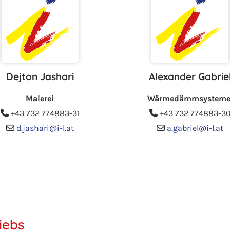
Dejton Jashari
Alexander Gabrie
Malerei
Wärmedämmsystem
+43 732 774883
-31
+43 732 774883
-3


d.jashari@i-l.at
a.gabriel@i-l.at


iebs