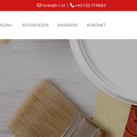
farbe@i-l.at
|
+43 732 774883


NGEN
REFERENZEN
KARRIERE
KONTAKT